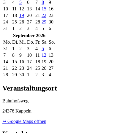
3
4
5
6
7
8
9
10
11
12
13
14
15
16
17
18
19
20
21
22
23
24
25
26
27
28
29
30
31
1
2
3
4
5
6
September 2026
Mo.
Di.
Mi.
Do.
Fr.
Sa.
So.
31
1
2
3
4
5
6
7
8
9
10
11
12
13
14
15
16
17
18
19
20
21
22
23
24
25
26
27
28
29
30
1
2
3
4
Veranstaltungsort
Bahnhofsweg
24376 Kappeln
↪ Google Maps öffnen