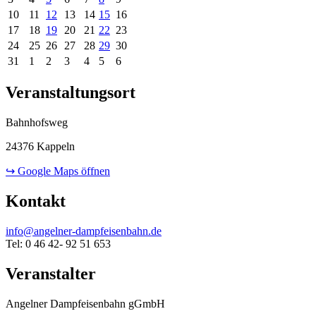
10
11
12
13
14
15
16
17
18
19
20
21
22
23
24
25
26
27
28
29
30
31
1
2
3
4
5
6
Veranstaltungsort
Bahnhofsweg
24376 Kappeln
↪ Google Maps öffnen
Kontakt
info@angelner-dampfeisenbahn.de
Tel: 0 46 42- 92 51 653
Veranstalter
Angelner Dampfeisenbahn gGmbH