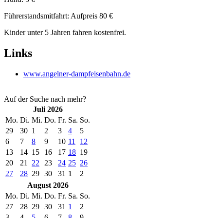
Führerstandsmitfahrt: Aufpreis 80 €
Kinder unter 5 Jahren fahren kostenfrei.
Links
www.angelner-dampfeisenbahn.de
Auf der Suche nach mehr?
Juli 2026
Mo.
Di.
Mi.
Do.
Fr.
Sa.
So.
29
30
1
2
3
4
5
6
7
8
9
10
11
12
13
14
15
16
17
18
19
20
21
22
23
24
25
26
27
28
29
30
31
1
2
August 2026
Mo.
Di.
Mi.
Do.
Fr.
Sa.
So.
27
28
29
30
31
1
2
3
4
5
6
7
8
9