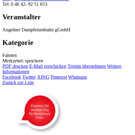
Tel: 0 46 42- 92 51 653
Veranstalter
Angelner Dampfeisenbahn gGmbH
Kategorie
Fahrten
Merkzettel: speichern
PDF drucken
E-Mail verschicken
Termin übernehmen
Weitere
Informationen
Facebook
Twitter
XING
Pinterest
Whatsapp
Zurück zur Liste